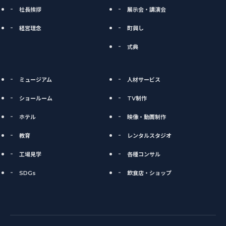
社長挨拶
展示会・講演会
経営理念
町興し
式典
ミュージアム
人材サービス
ショールーム
TV制作
ホテル
映像・動画制作
教育
レンタルスタジオ
工場見学
各種コンサル
SDGs
飲食店・ショップ