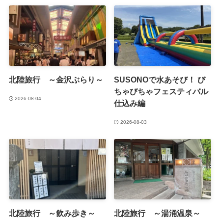
北陸旅行 ～金沢ぶらり～
SUSONOで水あそび！ び
ちゃびちゃフェスティバル
2026-08-04
仕込み編
2026-08-03
北陸旅行 ～飲み歩き～
北陸旅行 ～湯涌温泉～